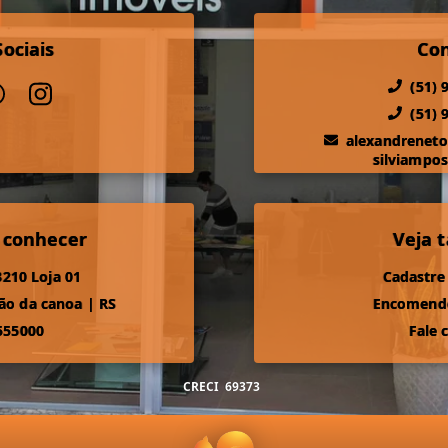
ociais
Co
(51) 
(51) 
alexandrenet
silviampo
 conhecer
Veja
210 Loja 01
Cadastre
ão da canoa
|
RS
Encomende
555000
Fale 
CRECI
69373