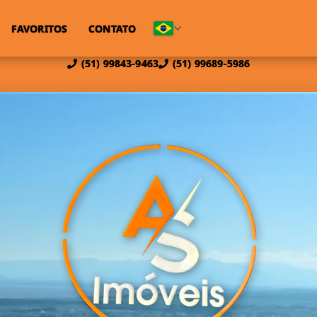
FAVORITOS
CONTATO
(51) 99843-9463
(51) 99689-5986