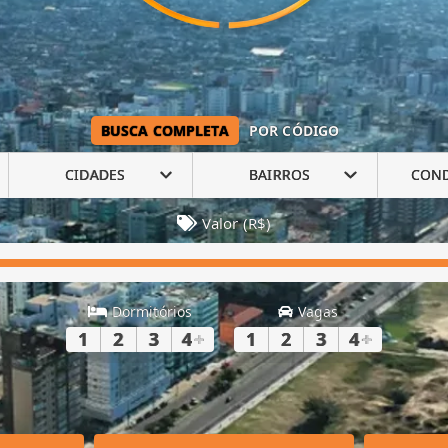
BUSCA COMPLETA
POR CÓDIGO
CIDADES
BAIRROS
CON
Valor (R$)
Dormitórios
Vagas
1
2
3
4
+
1
2
3
4
+