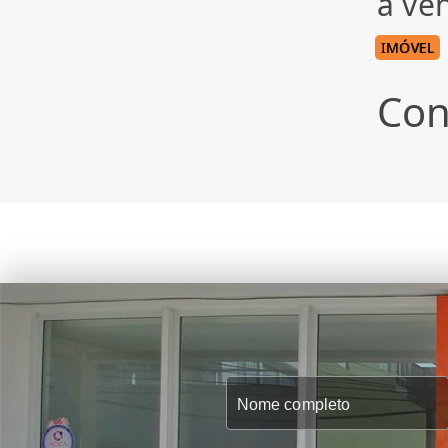
à ve
IMÓVEL
Con