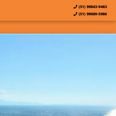
(51) 99843-9463
(51) 99689-5986