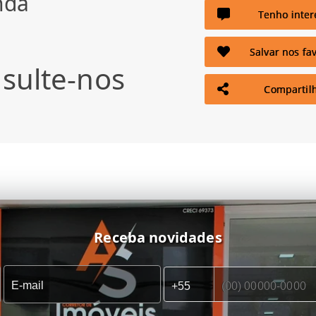
nda
Tenho inter
Salvar nos fav
sulte-nos
Compartil
Receba novidades