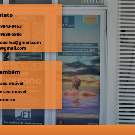
ntato
99843-9463
99689-5986
odasilva@gmail.com
s@gmail.com
 também
 seu imóvel
 seu imóvel
conosco