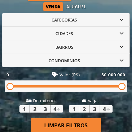
VENDA
ALUGUEL
CATEGORIAS
CIDADES
BAIRROS
CONDOMÍNIOS
0
Valor (R$)
50.000.000
Dormitórios
Vagas
1
2
3
4
+
1
2
3
4
+
LIMPAR FILTROS