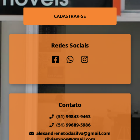
CADASTRAR-SE
Redes Sociais
Contato
(51) 99843-9463
(51) 99689-5986
alexandrenetodasilva@gmail.com
silviampos@gmail.com