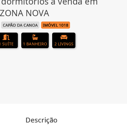
 dormitórios à venda em
, ZONA NOVA
CAPÃO DA CANOA
IMÓVEL 1018
1 SUÍTE
1 BANHEIRO
2 LIVINGS
Descrição