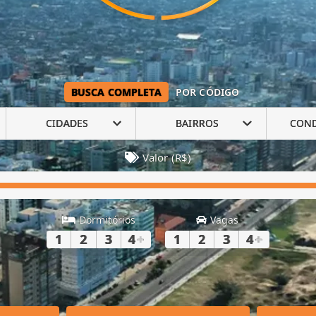
BUSCA COMPLETA
POR CÓDIGO
CIDADES
BAIRROS
CON
Valor (R$)
Dormitórios
Vagas
1
2
3
4
+
1
2
3
4
+