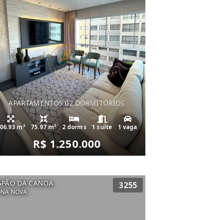
APARTAMENTOS 02 DORMITÓRIOS
06.93 m²
75.97 m²
2 dorms
1 suíte
1 vaga
R$ 1.250.000
APÃO DA CANOA
3255
ONA NOVA