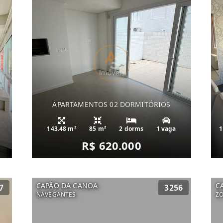
APARTAMENTOS 02 DORMITÓRIOS
143.48 m²
85 m²
2 dorms
1 vaga
1
R$ 620.000
CAPÃO DA CANOA
C
7
3256
NAVEGANTES
Z