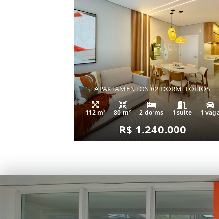
APARTAMENTOS 02 DORMITÓRIOS
112 m²
80 m²
2 dorms
1 suíte
1 vag
R$ 1.240.000