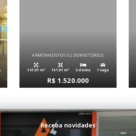
APARTAMENTOS 02 DORMITÓRIOS
a
141.01 m²
141.01 m²
3 dorms
1 vaga
R$ 1.520.000
Receba novidades