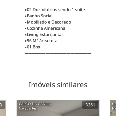
▪02 Dormitórios sendo 1 suíte
▪Banho Social
▪Mobiliado e Decorado
▪Cozinha Americana
▪Living Estar/jantar
▪96 M² área total
▪01 Box
Imóveis similares
CAPÃO DA CANOA
C
3
3261
Navegantes
Na