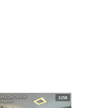
APÃO DA CANOA
3258
vegantes