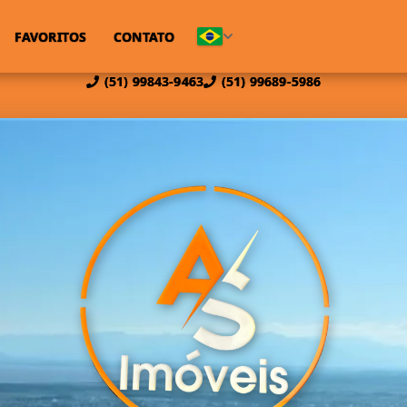
FAVORITOS
CONTATO
(51) 99843-9463
(51) 99689-5986