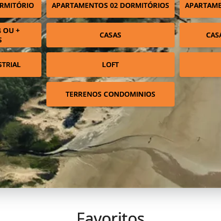
RMITÓRIO
APARTAMENTOS 02 DORMITÓRIOS
APARTAME
 OU +
CASAS
CAS
S
STRIAL
LOFT
TERRENOS CONDOMINIOS
Favoritos