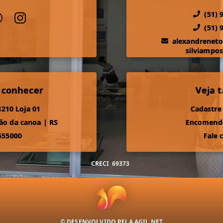
(51) 
(51) 
alexandrenet
silviampo
 conhecer
Veja
210 Loja 01
Cadastre
ão da canoa
|
RS
Encomende
555000
Fale 
CRECI
69373
© DESENVOLVIDO PELA
AGIL.NET