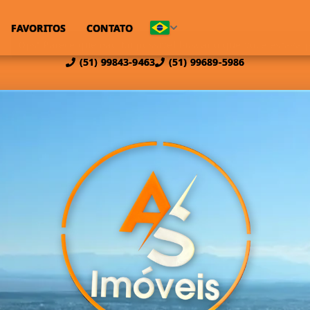
FAVORITOS
CONTATO
(51) 99843-9463
(51) 99689-5986