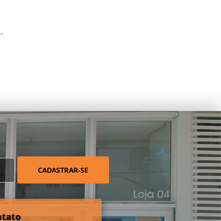
.
CADASTRAR-SE
ntato