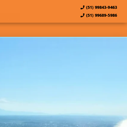
(51) 99843-9463
(51) 99689-5986