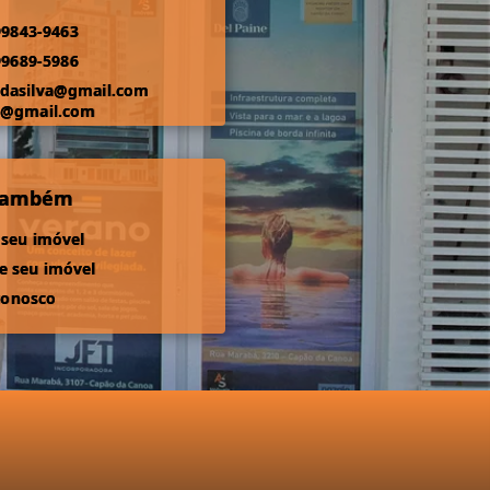
99843-9463
99689-5986
odasilva@gmail.com
s@gmail.com
 também
 seu imóvel
 seu imóvel
conosco