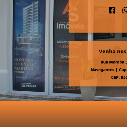
Venha nos
Rua Maraba 3
Navegantes
|
Cap
CEP: 95