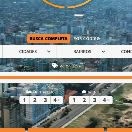
BUSCA COMPLETA
POR CÓDIGO
CIDADES
BAIRROS
CON
Valor (R$)
Dormitórios
Vagas
1
2
3
4
+
1
2
3
4
+