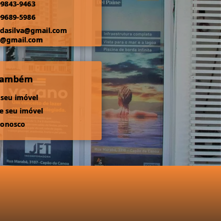
99843-9463
99689-5986
odasilva@gmail.com
s@gmail.com
 também
 seu imóvel
 seu imóvel
conosco