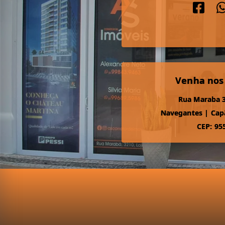
Venha nos
Rua Maraba 3
Navegantes
|
Cap
CEP: 95