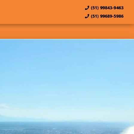
(51) 99843-9463
(51) 99689-5986