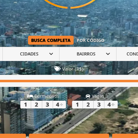
BUSCA COMPLETA
POR CÓDIGO
CIDADES
BAIRROS
CON
Valor (R$)
Dormitórios
Vagas
1
2
3
4
+
1
2
3
4
+