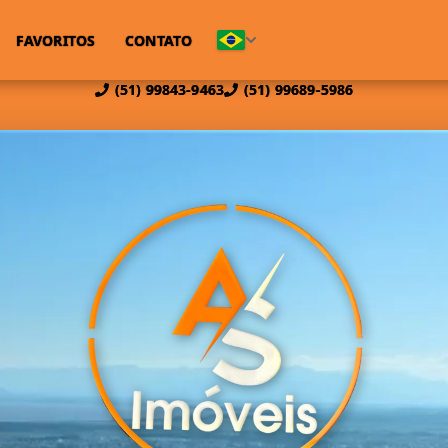
FAVORITOS
CONTATO
(51) 99843-9463
(51) 99689-5986