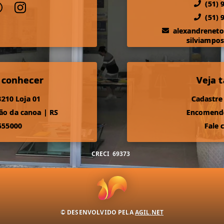
(51) 
(51) 
alexandrenet
silviampo
 conhecer
Veja
210 Loja 01
Cadastre
ão da canoa
|
RS
Encomende
555000
Fale 
CRECI
69373
© DESENVOLVIDO PELA
AGIL.NET